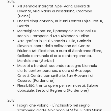
2012
XIII Biennale Intergraf Alpe-Adria, Esedra di
Levante, Villa Manin di Passariano, Codroipo
(Udine)
I nostri cinquant’anni, Kulturni Center Lojze Bratuž,
Gorizia
Meravigliosa natura, il paesaggio inciso nel XX
secolo, Stamperia d’Arte Albicocco, Udine
Arte grafica in Friuli Venezia Giulia, Carinzia,
Slovenia, opere della collezione del Centro
Friulano Arti Plastiche, a cura di Gianfranco Ellero,
Galleria comunale di arte contemporanea,
Monfalcone (Gorizia)
Maestri a Nordest, seconda rassegna biennale
d'arte contemporanea, a cura di Giuseppe
Onesti, Centro comunitario, San Giovanni di
Casarsa (Pordenone)
Flessibilità, trenta opere per sei maestri, Salone
abbaziale, Sesto al Reghena (Pordenone)
2013
I sogni che volano - L'inchiostro nel segno,
Stamperia d'arte Albicocco 1974/2013, Villa Manin