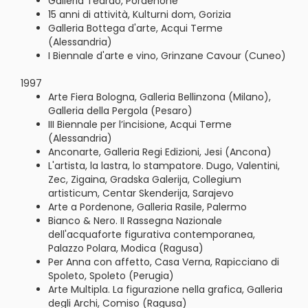
Galleria Teardo, Pordenone
15 anni di attività, Kulturni dom, Gorizia
Galleria Bottega d'arte, Acqui Terme
(Alessandria)
I Biennale d'arte e vino, Grinzane Cavour (Cuneo)
1997
Arte Fiera Bologna, Galleria Bellinzona (Milano),
Galleria della Pergola (Pesaro)
III Biennale per l’incisione, Acqui Terme
(Alessandria)
Anconarte, Galleria Regi Edizioni, Jesi (Ancona)
L'artista, la lastra, lo stampatore. Dugo, Valentini,
Zec, Zigaina, Gradska Galerija, Collegium
artisticum, Centar Skenderija, Sarajevo
Arte a Pordenone, Galleria Rasile, Palermo
Bianco & Nero. II Rassegna Nazionale
dell'acquaforte figurativa contemporanea,
Palazzo Polara, Modica (Ragusa)
Per Anna con affetto, Casa Verna, Rapicciano di
Spoleto, Spoleto (Perugia)
Arte Multipla. La figurazione nella grafica, Galleria
degli Archi, Comiso (Ragusa)