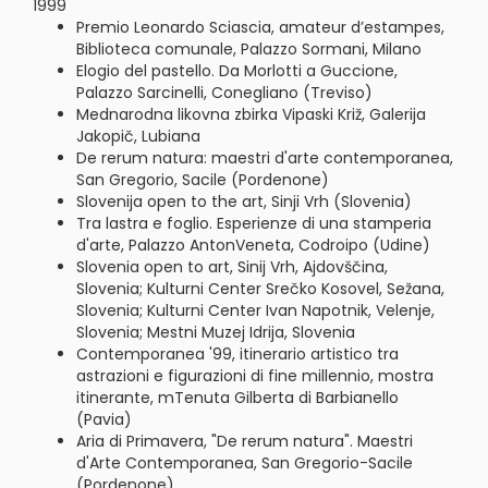
1999
Premio Leonardo Sciascia, amateur d’estampes,
Biblioteca comunale, Palazzo Sormani, Milano
Elogio del pastello. Da Morlotti a Guccione,
Palazzo Sarcinelli, Conegliano (Treviso)
Mednarodna likovna zbirka Vipaski Križ, Galerija
Jakopič, Lubiana
De rerum natura: maestri d'arte contemporanea,
San Gregorio, Sacile (Pordenone)
Slovenija open to the art, Sinji Vrh (Slovenia)
Tra lastra e foglio. Esperienze di una stamperia
d'arte, Palazzo AntonVeneta, Codroipo (Udine)
Slovenia open to art, Sinij Vrh, Ajdovščina,
Slovenia; Kulturni Center Srečko Kosovel, Sežana,
Slovenia; Kulturni Center Ivan Napotnik, Velenje,
Slovenia; Mestni Muzej Idrija, Slovenia
Contemporanea '99, itinerario artistico tra
astrazioni e figurazioni di fine millennio, mostra
itinerante, mTenuta Gilberta di Barbianello
(Pavia)
Aria di Primavera, "De rerum natura". Maestri
d'Arte Contemporanea, San Gregorio-Sacile
(Pordenone)