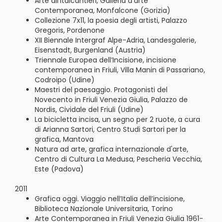
Arte all’Italcantieri, Galleria d’arte
Contemporanea, Monfalcone (Gorizia)
Collezione 7x11, la poesia degli artisti, Palazzo
Gregoris, Pordenone
XII Biennale Intergraf Alpe-Adria, Landesgalerie,
Eisenstadt, Burgenland (Austria)
Triennale Europea dell’Incisione, incisione
contemporanea in Friuli, Villa Manin di Passariano,
Codroipo (Udine)
Maestri del paesaggio. Protagonisti del
Novecento in Friuli Venezia Giulia, Palazzo de
Nordis, Cividale del Friuli (Udine)
La bicicletta incisa, un segno per 2 ruote, a cura
di Arianna Sartori, Centro Studi Sartori per la
grafica, Mantova
Natura ad arte, grafica internazionale d'arte,
Centro di Cultura La Medusa, Pescheria Vecchia,
Este (Padova)
2011
Grafica oggi. Viaggio nell’Italia dell’incisione,
Biblioteca Nazionale Universitaria, Torino
Arte Contemporanea in Friuli Venezia Giulia 1961-